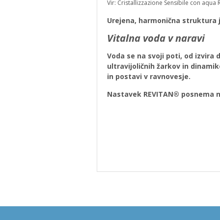
Vir: Cristallizzazione Sensibile con aqua R
Urejena, harmonična struktura je
Vitalna voda v naravi
Voda se na svoji poti, od izvira
ultravijoličnih žarkov in dinam
in postavi v ravnovesje.
Nastavek REVITAN® posnema nar