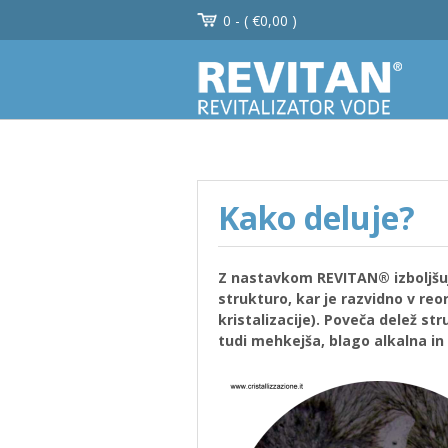
0 - (
€
0,00
)
Kako deluje?
Z nastavkom REVITAN® izboljšu
strukturo, kar je razvidno v reo
kristalizacije). Poveča delež st
tudi mehkejša, blago alkalna in