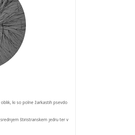
h oblik, ki so polne žarkastih psevdo
 osrednjem štiristranskem jedru ter v