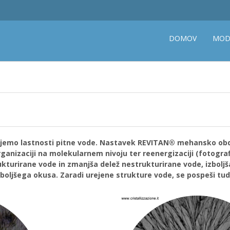
DOMOV
MOD
jemo lastnosti pitne vode. Nastavek REVITAN® mehansko obde
rganizaciji na molekularnem nivoju ter reenergizaciji (fotograf
rukturirane vode in zmanjša delež nestrukturirane vode, izbolj
 boljšega okusa. Zaradi urejene strukture vode, se pospeši tud