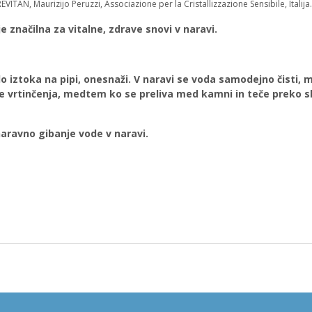
EVITAN, Maurizijo Peruzzi, Associazione per la Cristallizzazione Sensibile, Italija.
 značilna za vitalne, zdrave snovi v naravi.
 do iztoka na pipi, onesnaži. V naravi se voda samodejno čisti,
ike vrtinčenja, medtem ko se preliva med kamni in teče preko s
avno gibanje vode v naravi.