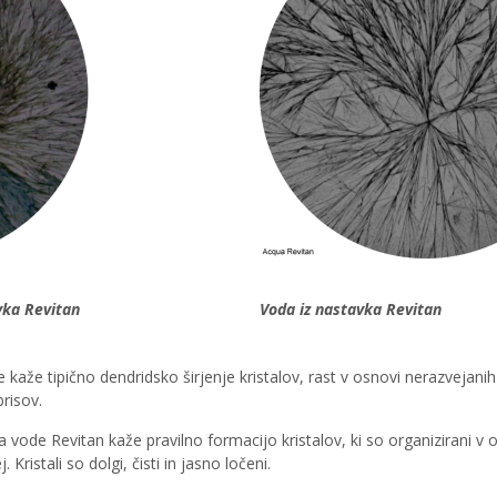
vka Revitan
Voda iz nastavka Revitan
pe kaže tipično dendridsko širjenje kristalov, rast v osnovi nerazvejani
brisov.
rca vode Revitan kaže pravilno formacijo kristalov, ki so organizirani v
Kristali so dolgi, čisti in jasno ločeni.